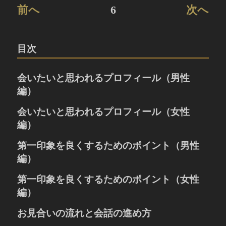
前へ
6
次へ
目次
会いたいと思われるプロフィール（男性
編）
婚活におけるプロフィールとは
会いたいと思われるプロフィール（女性
人の心を捉える笑顔の写真
編）
お写真の大きさやポーズ
婚活におけるプロフィールとは
第一印象を良くするためのポイント（男性
お写真のポイント
人の心を捉える笑顔の写真
趣味や休日の過ごし方
編）
お写真の大きさやポーズ
自己紹介の書き方
「清潔感」と「誠実さ」が大切
第一印象を良くするためのポイント（女性
お写真のポイント
お相手への希望
お見合いでの表情と声のポイント
趣味や休日の過ごし方
編）
お話しをする時のポイント
自己紹介の書き方
表情、声、姿勢のポイント
お見合いの流れと会話の進め方
服装、髪型、爪、髭のポイント
お相手への希望
お話しをする時のポイント