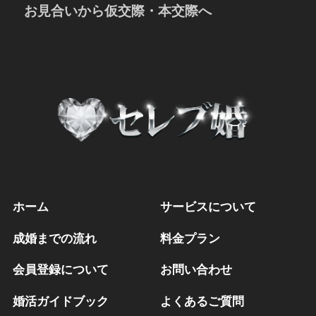
お見合い成立後の準備
お見合いから仮交際・本交際へ
服装のポイント
待ち合わせと初対面の挨拶
メイクや髪型のポイント
仮交際に進むための3つのポイント
自己紹介・注文・お話しの内容
仮交際から初めてのデートへ
お見合い終了時とお会計とお見送り
仮交際から成婚を前提とした本交際へ
ホーム
サービスについて
成婚までの流れ
料金プラン
会員登録について
お問い合わせ
婚活ガイドブック
よくあるご質問