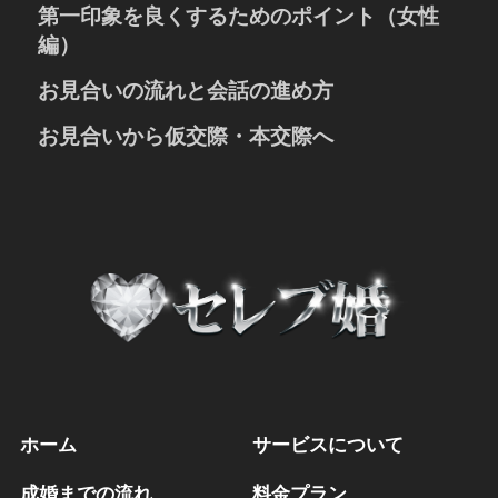
「清潔感」と「誠実さ」が大切
第一印象を良くするためのポイント（女性
お写真のポイント
お相手への希望
お見合いでの表情と声のポイント
趣味や休日の過ごし方
編）
お話しをする時のポイント
自己紹介の書き方
表情、声、姿勢のポイント
お見合いの流れと会話の進め方
服装、髪型、爪、髭のポイント
お相手への希望
お話しをする時のポイント
お見合い成立後の準備
お見合いから仮交際・本交際へ
服装のポイント
待ち合わせと初対面の挨拶
メイクや髪型のポイント
仮交際に進むための3つのポイント
自己紹介・注文・お話しの内容
仮交際から初めてのデートへ
お見合い終了時とお会計とお見送り
仮交際から成婚を前提とした本交際へ
ホーム
サービスについて
成婚までの流れ
料金プラン