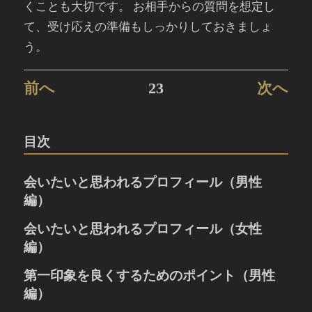
くことも大切です。 お相手からの質問を想定し
て、受け応えの準備もしっかりしておきましょ
う。
前へ
23
次へ
目次
会いたいと思われるプロフィール（男性
編）
婚活におけるプロフィールとは
会いたいと思われるプロフィール（女性
人の心を捉える笑顔の写真
編）
お写真の大きさやポーズ
婚活におけるプロフィールとは
第一印象を良くするためのポイント（男性
お写真のポイント
人の心を捉える笑顔の写真
趣味や休日の過ごし方
編）
お写真の大きさやポーズ
自己紹介の書き方