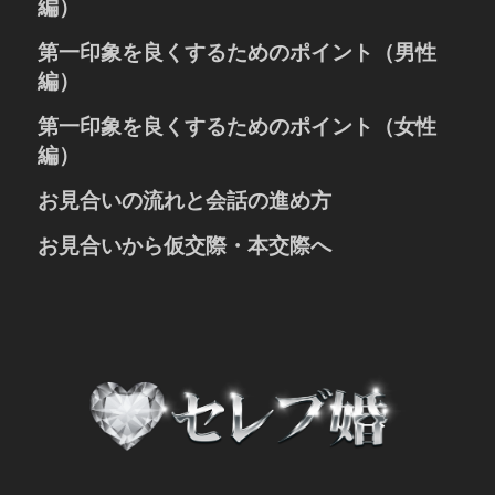
編）
お写真の大きさやポーズ
婚活におけるプロフィールとは
第一印象を良くするためのポイント（男性
お写真のポイント
人の心を捉える笑顔の写真
趣味や休日の過ごし方
編）
お写真の大きさやポーズ
自己紹介の書き方
「清潔感」と「誠実さ」が大切
第一印象を良くするためのポイント（女性
お写真のポイント
お相手への希望
お見合いでの表情と声のポイント
趣味や休日の過ごし方
編）
お話しをする時のポイント
自己紹介の書き方
表情、声、姿勢のポイント
お見合いの流れと会話の進め方
服装、髪型、爪、髭のポイント
お相手への希望
お話しをする時のポイント
お見合い成立後の準備
お見合いから仮交際・本交際へ
服装のポイント
待ち合わせと初対面の挨拶
メイクや髪型のポイント
仮交際に進むための3つのポイント
自己紹介・注文・お話しの内容
仮交際から初めてのデートへ
お見合い終了時とお会計とお見送り
仮交際から成婚を前提とした本交際へ