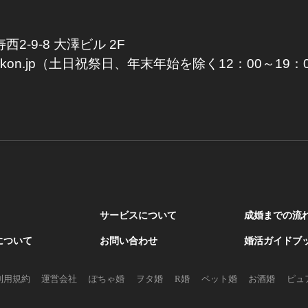
西2-9-8 大澤ビル 2F
lebkon.jp（土日祝祭日、年末年始を除く12：00～19：
サービスについて
成婚までの流
について
お問い合わせ
婚活ガイドブ
利用規約
運営会社
ぽちゃ婚
ヲタ婚
R婚
ペット婚
お酒婚
ピュ