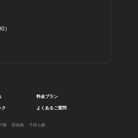
00）
れ
料金プラン
ック
よくあるご質問
ア婚
田舎婚
子持ち婚