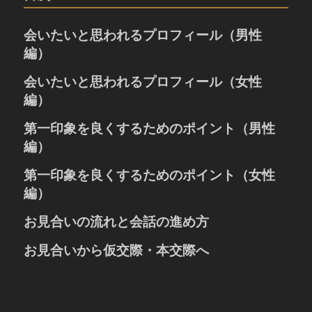
会いたいと思われるプロフィール（男性
編）
婚活におけるプロフィールとは
会いたいと思われるプロフィール（女性
人の心を捉える笑顔の写真
編）
お写真の大きさやポーズ
婚活におけるプロフィールとは
第一印象を良くするためのポイント（男性
お写真のポイント
人の心を捉える笑顔の写真
趣味や休日の過ごし方
編）
お写真の大きさやポーズ
自己紹介の書き方
「清潔感」と「誠実さ」が大切
第一印象を良くするためのポイント（女性
お写真のポイント
お相手への希望
お見合いでの表情と声のポイント
趣味や休日の過ごし方
編）
お話しをする時のポイント
自己紹介の書き方
表情、声、姿勢のポイント
お見合いの流れと会話の進め方
服装、髪型、爪、髭のポイント
お相手への希望
お話しをする時のポイント
お見合い成立後の準備
お見合いから仮交際・本交際へ
服装のポイント
待ち合わせと初対面の挨拶
メイクや髪型のポイント
仮交際に進むための3つのポイント
自己紹介・注文・お話しの内容
仮交際から初めてのデートへ
お見合い終了時とお会計とお見送り
仮交際から成婚を前提とした本交際へ