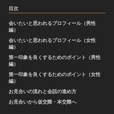
目次
会いたいと思われるプロフィール（男性
編）
婚活におけるプロフィールとは
会いたいと思われるプロフィール（女性
人の心を捉える笑顔の写真
編）
お写真の大きさやポーズ
婚活におけるプロフィールとは
第一印象を良くするためのポイント（男性
お写真のポイント
人の心を捉える笑顔の写真
趣味や休日の過ごし方
編）
お写真の大きさやポーズ
自己紹介の書き方
「清潔感」と「誠実さ」が大切
第一印象を良くするためのポイント（女性
お写真のポイント
お相手への希望
お見合いでの表情と声のポイント
趣味や休日の過ごし方
編）
お話しをする時のポイント
自己紹介の書き方
表情、声、姿勢のポイント
お見合いの流れと会話の進め方
服装、髪型、爪、髭のポイント
お相手への希望
お話しをする時のポイント
お見合い成立後の準備
お見合いから仮交際・本交際へ
服装のポイント
待ち合わせと初対面の挨拶
メイクや髪型のポイント
仮交際に進むための3つのポイント
自己紹介・注文・お話しの内容