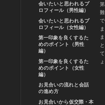
会いたいと思われるプ
第
ロフィール（男性編）
難
婚活におけるプロフィール
で
会いたいと思われるプ
とは
ロフィール（女性編）
ま
人の心を捉える笑顔の写真
婚活におけるプロフィール
ま
お写真の大きさやポーズ
第一印象を良くするた
とは
お写真のポイント
めのポイント（男性
と
人の心を捉える笑顔の写真
趣味や休日の過ごし方
編）
て
お写真の大きさやポーズ
自己紹介の書き方
「清潔感」と「誠実さ」が
お写真のポイント
第一印象を良くするた
ょ
お相手への希望
大切
趣味や休日の過ごし方
めのポイント（女性
お見合いでの表情と声のポ
自己紹介の書き方
編）
イント
お相手への希望
お話しをする時のポイント
表情、声、姿勢のポイント
お見合いの流れと会話
服装、髪型、爪、髭のポイ
お話しをする時のポイント
の進め方
ント
服装のポイント
お見合い成立後の準備
お見合いから仮交際・本
メイクや髪型のポイント