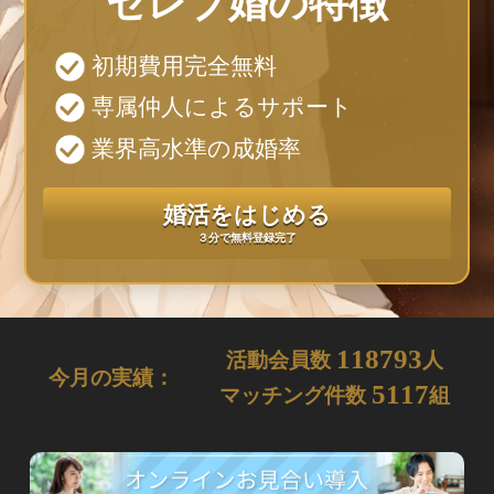
セレブ婚の特徴
初期費用完全無料
専属仲人によるサポート
業界高水準の成婚率
婚活をはじめる
３分で無料登録完了
118793
活動会員数
人
今月の実績：
5117
マッチング件数
組