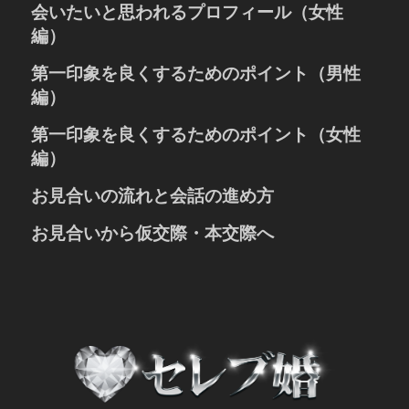
婚活におけるプロフィールとは
会いたいと思われるプロフィール（女性
人の心を捉える笑顔の写真
編）
お写真の大きさやポーズ
婚活におけるプロフィールとは
第一印象を良くするためのポイント（男性
お写真のポイント
人の心を捉える笑顔の写真
趣味や休日の過ごし方
編）
お写真の大きさやポーズ
自己紹介の書き方
「清潔感」と「誠実さ」が大切
第一印象を良くするためのポイント（女性
お写真のポイント
お相手への希望
お見合いでの表情と声のポイント
趣味や休日の過ごし方
編）
お話しをする時のポイント
自己紹介の書き方
表情、声、姿勢のポイント
お見合いの流れと会話の進め方
服装、髪型、爪、髭のポイント
お相手への希望
お話しをする時のポイント
お見合い成立後の準備
お見合いから仮交際・本交際へ
服装のポイント
待ち合わせと初対面の挨拶
メイクや髪型のポイント
仮交際に進むための3つのポイント
自己紹介・注文・お話しの内容
仮交際から初めてのデートへ
お見合い終了時とお会計とお見送り
仮交際から成婚を前提とした本交際へ